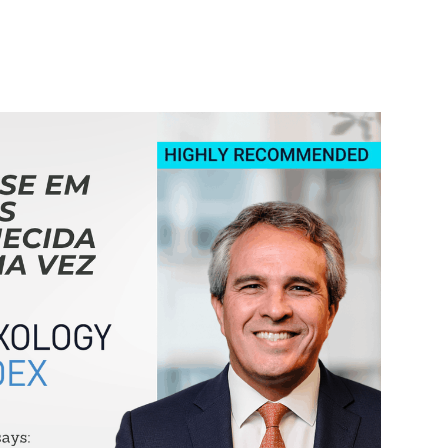
ts
Services
Contacts

EN