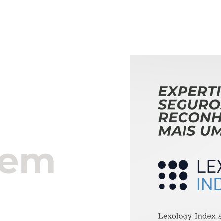
s
Kennedys
Our Professionals
Media & Insigh
 em