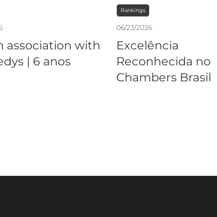
Rankings
6
06
/
23
/
2026
n association with
Excelência
dys | 6 anos
Reconhecida no
Chambers Brasil