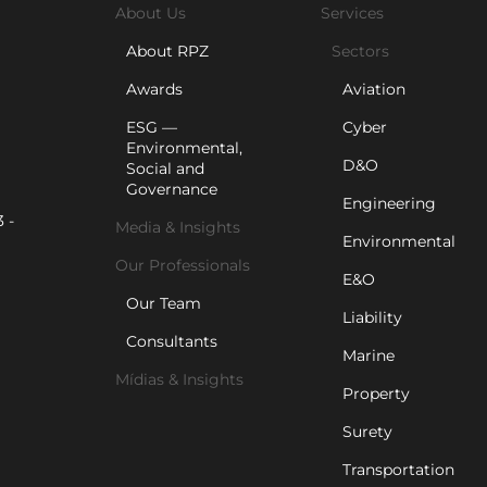
About Us
Services
About RPZ
Sectors
Awards
Aviation
ESG —
Cyber
Environmental,
D&O
Social and
Governance
Engineering
 -
Media & Insights
Environmental
Our Professionals
E&O
Our Team
Liability
Consultants
Marine
Mídias & Insights
Property
Surety
Transportation