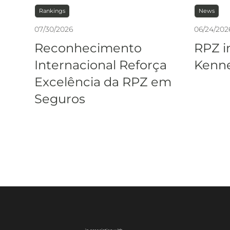
Rankings
News
07
/
30
/
2026
06
/
24
/
202
Reconhecimento
RPZ i
Internacional Reforça
Kenne
Excelência da RPZ em
Seguros