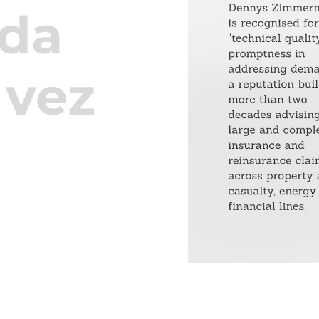
ida
 vez