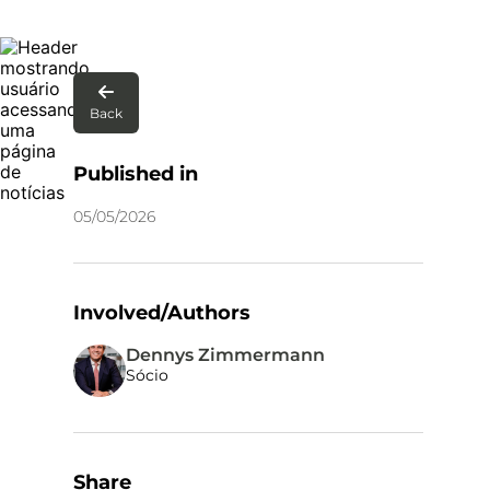

Back
Published in
05
/
05
/
2026
Involved/Authors
Dennys Zimmermann
Sócio
Share