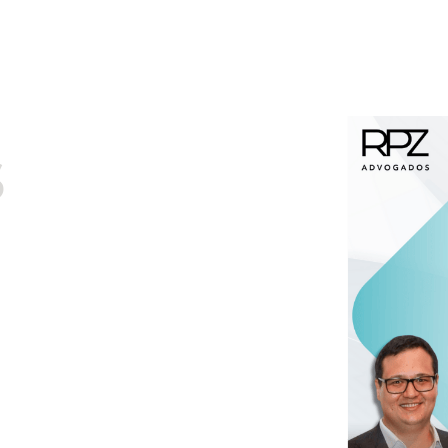
Kennedys
Nossos Profissionais
Mídias & Insigh
s