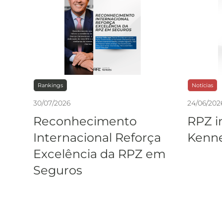
Rankings
Notícias
30
/
07
/
2026
24
/
06
/
202
Reconhecimento
RPZ i
Internacional Reforça
Kenne
Excelência da RPZ em
Seguros