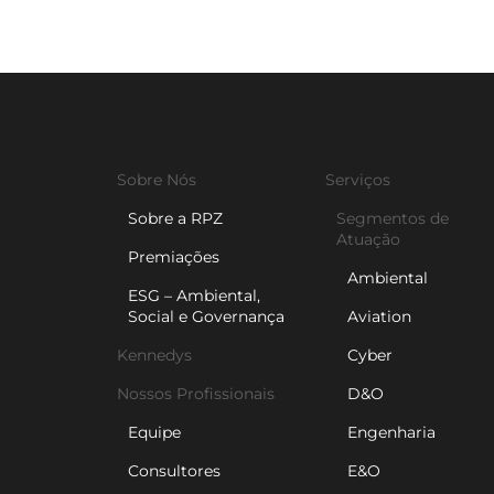
Sobre Nós
Serviços
Sobre a RPZ
Segmentos de
Atuação
Premiações
Ambiental
ESG – Ambiental,
Social e Governança
Aviation
Kennedys
Cyber
Nossos Profissionais
D&O
Equipe
Engenharia
Consultores
E&O