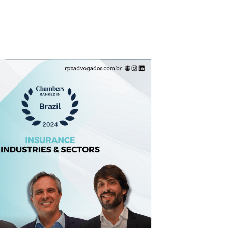
ts
Serviços
Contatos

PT