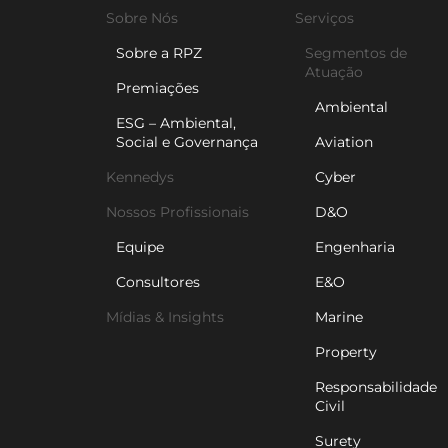
Sobre Nós
Serviços
Sobre a RPZ
Segmentos de
Atuação
Premiações
Ambiental
ESG – Ambiental,
Social e Governança
Aviation
Kennedys
Cyber
Nossos Profissionais
D&O
Equipe
Engenharia
Consultores
E&O
Mídias & Insights
Marine
Property
Responsabilidade
Civil
Surety