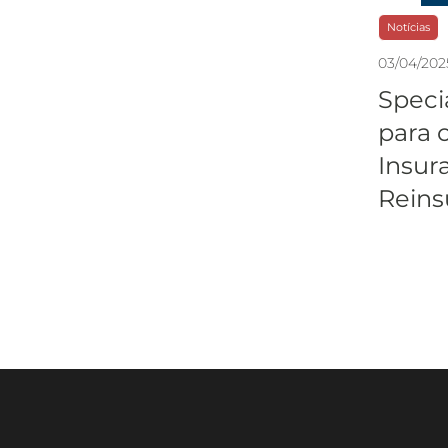
Notícias
03
/
04
/
202
Speci
para 
Insur
Reins