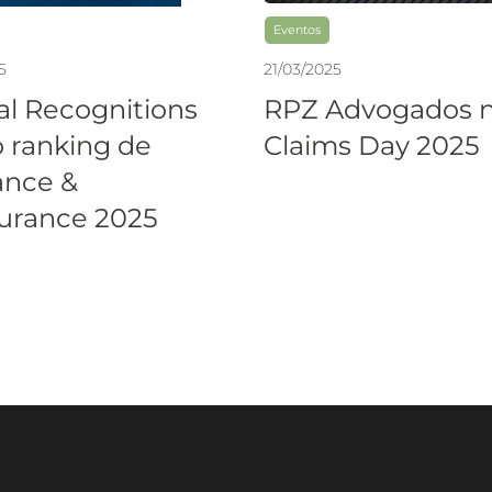
Eventos
5
21
/
03
/
2025
al Recognitions
RPZ Advogados 
o ranking de
Claims Day 2025
ance &
urance 2025