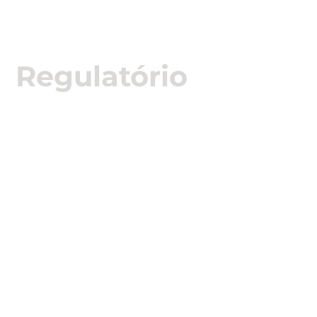

Regulatório
Prestamos assessoria completa em assuntos
regulatórios junto à SUSEP, incluindo a aprovação
de novos produtos, elaboração e revisão de
clausulados, registro e renovação de empresas do
setor, e acompanhamento de processos
administrativos.