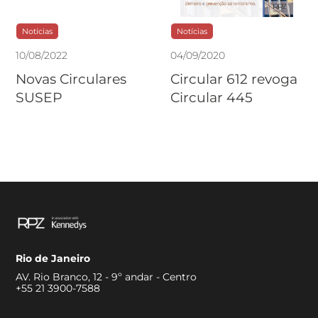
Notícias
Notícias
10
/
08
/
2022
04
/
09
/
2020
Novas Circulares
Circular 612 revoga
SUSEP
Circular 445
Rio de Janeiro
AV. Rio Branco, 12 - 9º andar - Centro
+55 21 3900-7588