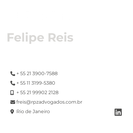

Felipe Reis
Sócio
+ 55 21 3900-7588

+ 55 11 3199-5380

+ 55 21 99902 2128

freis@rpzadvogados.com.br


Rio de Janeiro
