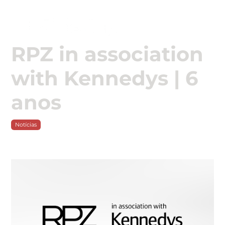

RPZ in association
with Kennedys | 6
anos
Notícias