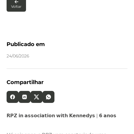

Voltar
Publicado em
24
/
06
/
2026
Compartilhar
𝗥𝗣𝗭 𝗶𝗻 𝗮𝘀𝘀𝗼𝗰𝗶𝗮𝘁𝗶𝗼𝗻 𝘄𝗶𝘁𝗵 𝗞𝗲𝗻𝗻𝗲𝗱𝘆𝘀 | 𝟲 𝗮𝗻𝗼𝘀