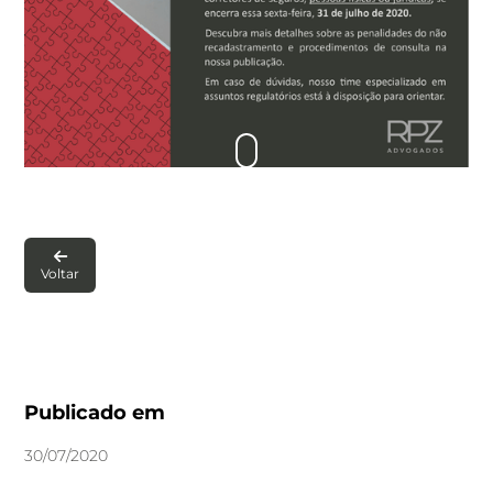

Voltar
Publicado em
30
/
07
/
2020