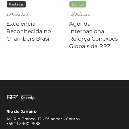
Rankings
Eventos
23
/
06
/
2026
18
/
06
/
2026
Excelência
Agenda
Reconhecida no
Internacional
Chambers Brasil
Reforça Conexões
Globais da RPZ
Rio de Janeiro
AV. Rio Branco, 12 - 9º andar - Centro
+55 21 3900-7588