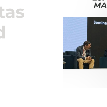
tas
d