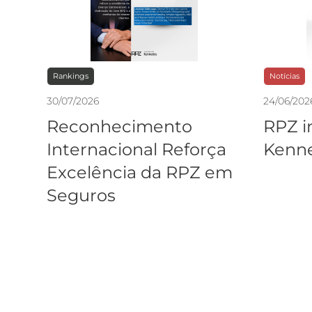
Rankings
Notícias
30
/
07
/
2026
24
/
06
/
202
Reconhecimento
RPZ i
Internacional Reforça
Kenne
Excelência da RPZ em
Seguros