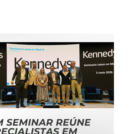
ts
Serviços
Contatos

PT