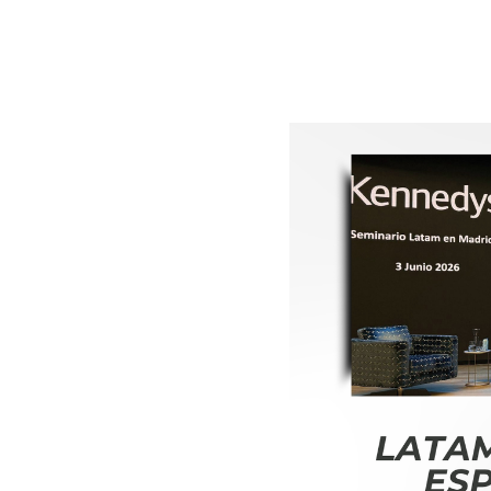
Kennedys
Nossos Profissionais
Mídias & Insigh