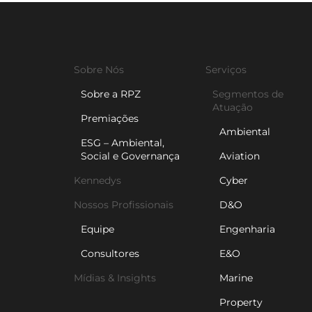
Sobre Nós
Serviços
Sobre a RPZ
Segmentos de
Atuação
Premiações
Ambiental
ESG – Ambiental,
Social e Governança
Aviation
Kennedys
Cyber
Nossos Profissionais
D&O
Equipe
Engenharia
Consultores
E&O
Mídias & Insights
Marine
Property