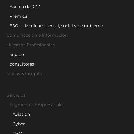
Acerca de RPZ
Premios
ESG — Medioambiental, social y de gobierno
Comunicación e Información
Nuestros Profesionales
equipo
consultores
Mídias & Insights
Servicios
Segmentos Empresariales
Aviation
Cyber
D&O