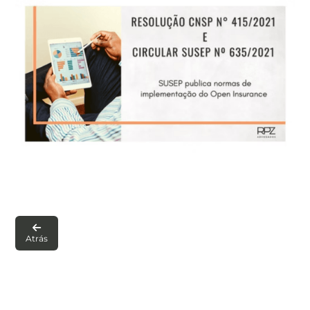

Atrás