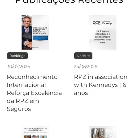
Rankings
Noticias
30
/
07
/
2026
24
/
06
/
2026
Reconhecimento
RPZ in association
Internacional
with Kennedys | 6
Reforça Excelência
anos
da RPZ em
Seguros