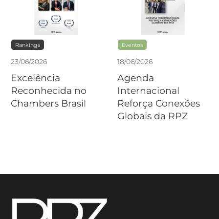
Rankings
Eventos
23
/
06
/
2026
18
/
06
/
2026
Excelência
Agenda
Reconhecida no
Internacional
Chambers Brasil
Reforça Conexões
Globais da RPZ