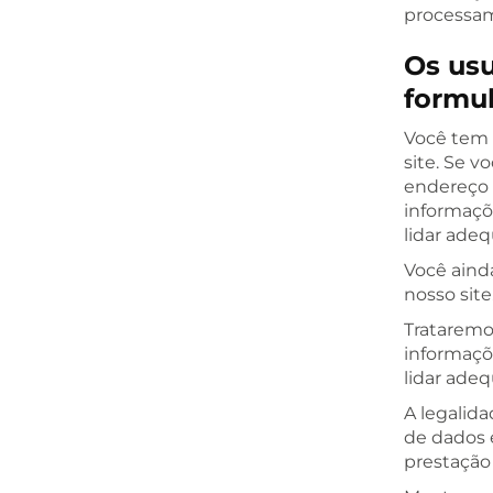
processam
Os us
formul
Você tem 
site. Se 
endereço 
informaçõ
lidar ade
Você aind
nosso site
Trataremo
informaçõ
lidar ade
A legalid
de dados 
prestação