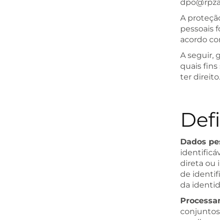
dpo@rpza
A proteçã
pessoais f
acordo com
A seguir,
quais fin
ter direito
Def
Dados pe
identificá
direta ou
de identif
da identid
Processa
conjuntos