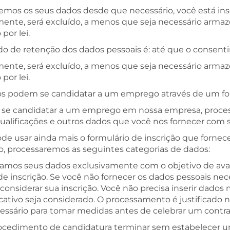
emos os seus dados desde que necessário, você está insc
mente, será excluído, a menos que seja necessário arm
 por lei.
odo de retenção dos dados pessoais é: até que o consen
mente, será excluído, a menos que seja necessário arm
 por lei.
os podem se candidatar a um emprego através de um for
ê se candidatar a um emprego em nossa empresa, proce
ualificações e outros dados que você nos fornecer com s
de usar ainda mais o formulário de inscrição que fornec
o, processaremos as seguintes categorias de dados:
samos seus dados exclusivamente com o objetivo de avali
e inscrição. Se você não fornecer os dados pessoais nece
onsiderar sua inscrição. Você não precisa inserir dados
cativo seja considerado. O processamento é justificado n
cessário para tomar medidas antes de celebrar um contra
rocedimento de candidatura terminar sem estabelecer um