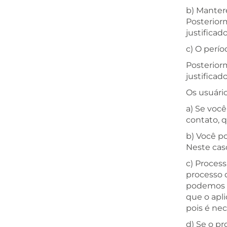
b) Manter
Posterior
justificado
c) O perí
Posterior
justificado
Os usuári
a) Se voc
contato, q
b) Você po
Neste cas
c) Proces
processo d
podemos c
que o apli
pois é ne
d) Se o p