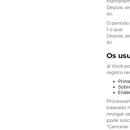
Manteremo
Depois, s
lei.
O período
1 o que
Depois, s
lei.
Os usu
a) Você p
registo r
Prim
Sobr
Ende
Processam
baseado n
revogar s
pode solic
“Cancelar 