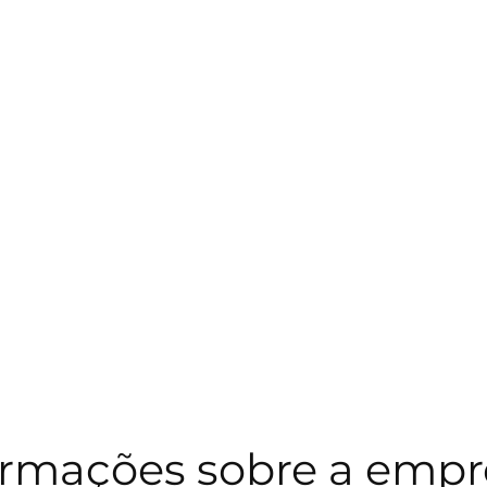
Comunicación
Kennedys
Nuestros profesionales
e información
ormações sobre a empre