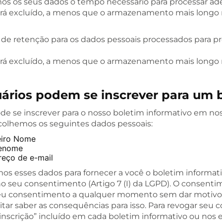
s os seus dados o tempo necessário para processar ade
erá excluído, a menos que o armazenamento mais longo nã
 de retenção para os dados pessoais processados para pr
erá excluído, a menos que o armazenamento mais longo nã
ários podem se inscrever para um 
ode se inscrever para o nosso boletim informativo em nos
ecolhemos os seguintes dados pessoais:
eiro Nome
enome
reço de e-mail
os esses dados para fornecer a você o boletim informa
o seu consentimento (Artigo 7 (I) da LGPD). O consenti
eu consentimento a qualquer momento sem dar motivos 
itar saber as consequências para isso. Para revogar seu c
inscrição” incluído em cada boletim informativo ou nos 