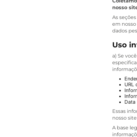
Coletamos
nosso sit
As seções
em nosso 
dados pes
Uso in
a) Se você
especific
informaçõ
Ende
URL d
Info
Infor
Data 
Essas inf
nosso sit
A base le
informaçõe