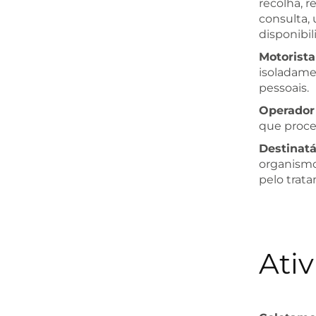
recolha, 
consulta, 
disponibi
Motorista
isoladame
pessoais.
Operador
que proce
Destinatá
organismo
pelo trat
Ati