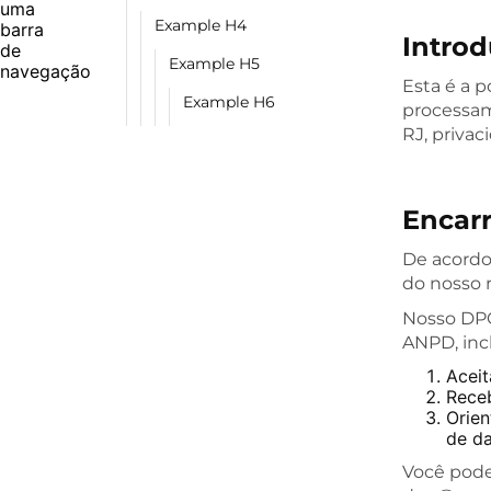
Example H4
Intro
Example H5
Esta é a 
Example H6
processame
RJ, priva
Encar
De acordo
do nosso 
Nosso DPO
ANPD, inc
Aceit
Rece
Orien
de da
Você pode