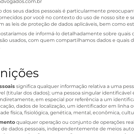
dvogados.com.br
o dos seus dados pessoais é particularmente preocupant
ornecidos por você no contexto do uso de nosso site e s
 as leis de proteção de dados aplicáveis, bem como esta
 gostaríamos de informá-lo detalhadamente sobre quais 
s são usados, com quem compartilhamos dados e quais di
.
inições
ssoais
significa qualquer informação relativa a uma pess
vel (titular dos dados); uma pessoa singular identificável
 indiretamente, em especial por referência a um ident
icação, dados de localização, um identificador em linha 
ade física, fisiológica, genética, mental, econômica, cultu
mento
qualquer operação ou conjunto de operações rea
 de dados pessoais, independentemente de meios auto